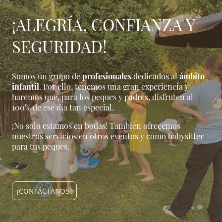
¡ALEGRÍA, CONFIANZA Y
SEGURIDAD!
Somos un grupo de
profesionales
dedicados al
ámbito
infantil
. Por ello, tenemos una gran experiencia y
haremos que, para los peques y padres, disfruten al
100% de ese día tan especial.
¡No solo estamos en bodas! También ofrecemos
nuestros servicios en otros eventos y como babysitter
para tus peques.
¡CONTÁCTANOS!