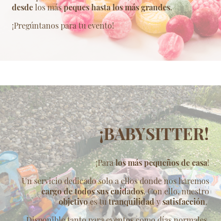
desde
los más
peques hasta los más grandes
.
¡Pregúntanos para tu evento!
¡BABYSITTER!
¡Para
los más pequeños de casa
!
Un servicio dedicado solo a ellos donde nos haremos
cargo de todos sus cuidados
. Con ello, nuestro
objetivo
es tu
tranquilidad
y
satisfacción
.
Disponible tanto para eventos como días normales,